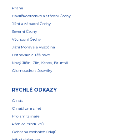
Praha
Havlíčkobrodsko a Střední Čechy
Jižní a západní Čechy
Severní Čechy
Východní Čechy
Jižní Morava a Vysočina
Ostravsko a Těšínsko
Nový Jičín, Zlín, Krnov, Bruntál
Olomoucko a Jeseníky
RYCHLÉ ODKAZY
O nás
O naší zmrzlině
Pro zmrzlináře
Přehled produktů
Ochrana osobních údajů
Whistleblowing