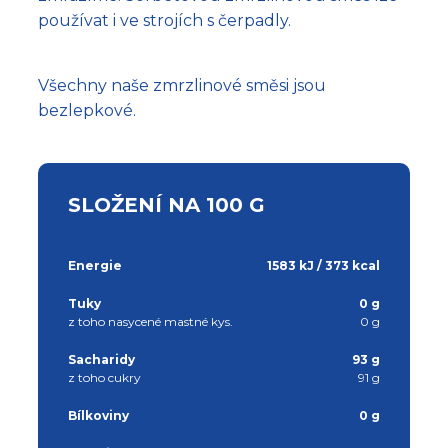
používat i ve strojích s čerpadly.
Všechny naše zmrzlinové směsi jsou
bezlepkové.
SLOŽENÍ NA 100 G
Energie
1583 kJ / 373 kcal
Tuky
0 g
z toho nasycené mastné kys.
0 g
Sacharidy
93 g
z toho cukry
91 g
Bílkoviny
0 g