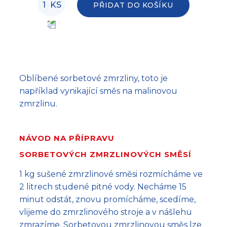
KS
PŘIDAT DO KOŠÍKU
Oblíbené sorbetové zmrzliny, toto je
například vynikající směs na malinovou
zmrzlinu.
NÁVOD NA PŘÍPRAVU
SORBETOVÝCH ZMRZLINOVÝCH SMĚSÍ
1 kg sušené zmrzlinové směsi rozmícháme ve
2 litrech studené pitné vody. Necháme 15
minut odstát, znovu promícháme, scedíme,
vlijeme do zmrzlinového stroje a v nášlehu
zmrazíme. Sorbetovou zmrzlinovou směs lze