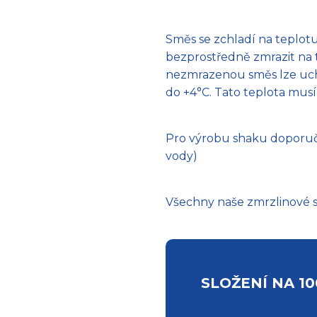
Směs se zchladí na teplotu
bezprostředně zmrazit na t
nezmrazenou směs lze uch
do +4°C. Tato teplota musí 
Pro výrobu shaku doporuču
vody)
Všechny naše zmrzlinové 
SLOŽENÍ NA 10