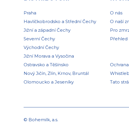
Praha
O nás
Havlíčkobrodsko a Střední Čechy
O naší z
Jižní a západní Čechy
Pro zmrz
Severní Čechy
Přehled
Východní Čechy
Jižní Morava a Vysočina
Ostravsko a Těšínsko
Ochrana
Nový Jičín, Zlín, Krnov, Bruntál
Whistle
Olomoucko a Jeseníky
Tato str
© Bohemilk, a.s.