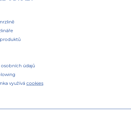
mrzlině
lináře
 produktů
 osobních údajů
blowing
ánka využívá
cookies