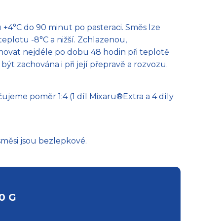
 +4°C do 90 minut po pasteraci. Směs lze
eplotu -8°C a nižší. Zchlazenou,
ovat nejdéle po dobu 48 hodin při teplotě
být zachována i při její přepravě a rozvozu.
jeme poměr 1:4 (1 díl Mixaru®Extra a 4 díly
směsi jsou bezlepkové.
0 G