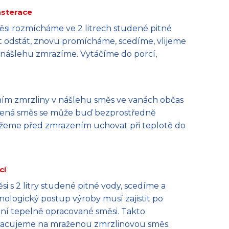
asterace
ěsi rozmícháme ve 2 litrech studené pitné
t odstát, znovu promícháme, scedíme, vlijeme
v nášlehu zmrazíme. Vytáčíme do porcí,
ím zmrzliny v nášlehu směs ve vanách občas
avená směs se může buď bezprostředně
 můžeme před zmrazením uchovat při teplotě do
cí
 s 2 litry studené pitné vody, scedíme a
ologický postup výroby musí zajistit po
ení tepelně opracované směsi. Takto
racujeme na mraženou zmrzlinovou směs.