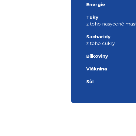
Energie
Tuky
z toho nasycené mast
Sacharidy
z toho cukry
Bílkoviny
Vláknina
Sůl