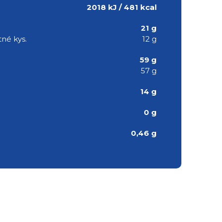
2018 kJ / 481 kcal
21 g
né kys.
12 g
59 g
57 g
14 g
0 g
0,46 g