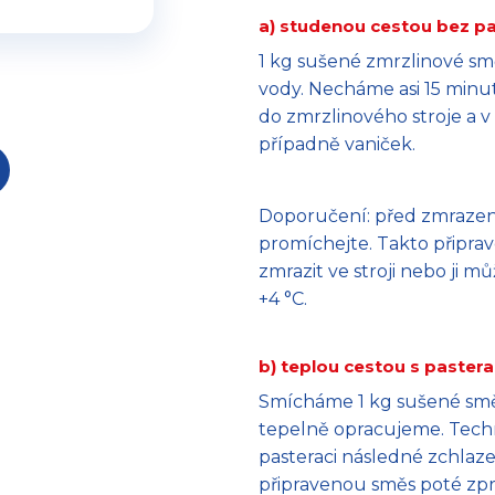
a) studenou cestou bez p
1 kg sušené zmrzlinové sm
vody. Necháme asi 15 minu
do zmrzlinového stroje a 
případně vaniček.
Doporučení: před zmrazen
promíchejte. Takto připr
zmrazit ve stroji nebo ji
+4 °C.
b) teplou cestou s pastera
Smícháme 1 kg sušené směsi
tepelně opracujeme. Techn
pasteraci následné zchlaz
připravenou směs poté zp